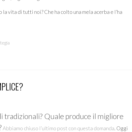
la vita di tutti noi? Che ha colto una mela acerba e l’ha
tegia
MPLICE?
i tradizionali? Quale produce il migliore
?
Abbiamo chiuso l’ultimo post con questa domanda
. Oggi