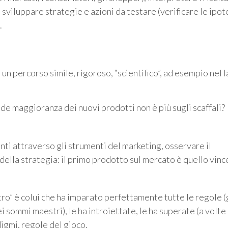
, sviluppare strategie e azioni da testare (verificare le ipote
.
un percorso simile, rigoroso, “scientifico”, ad esempio nel 
nde maggioranza dei nuovi prodotti non è più sugli scaffali?
enti attraverso gli strumenti del marketing, osservare il
 della strategia: il primo prodotto sul mercato è quello vin
tro” è colui che ha imparato perfettamente tutte le regole (
i sommi maestri), le ha introiettate, le ha superate (a volte 
igmi, regole del gioco.