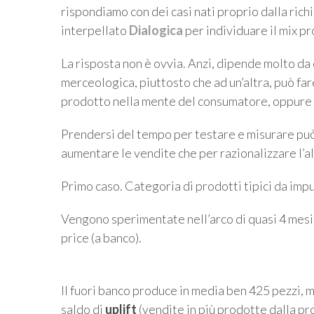
rispondiamo con dei casi nati proprio dalla rich
interpellato
Dialogica
per individuare il mix pr
La risposta non è ovvia. Anzi, dipende molto da
merceologica, piuttosto che ad un’altra, può fa
prodotto nella mente del consumatore, oppure la f
Prendersi del tempo per testare e misurare può 
aumentare le vendite che per razionalizzare l’a
Primo caso. Categoria di prodotti tipici da impul
Vengono sperimentate nell’arco di quasi 4 mesi t
price (a banco).
Il fuori banco produce in media ben 425 pezzi, m
saldo di
uplift
(vendite in più prodotte dalla p