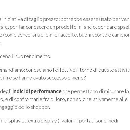
 iniziativa di taglio prezzo; potrebbe essere usato per ve
ale, per far conoscere un prodotto in lancio, per dare spaz
ce (come concorsi a premi e raccolte, buoni sconto e campion
e.
 meno il suo rendimento.
domandiamo: conosciamo l’effettivo ritorno di queste attivit
stabilire se hanno avuto successo o meno?
 degli
indici di performance
che permettono di misurare la
co, e di confrontarle fra di loro, non solo relativamente alle
 ingaggio dello shopper.
n display ed extra display (i valori riportati sono medi