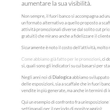
aumentare la sua visibilità.
Non sempre, il fuori banco si accompagna ad una
un formato alternativo a quello proposto a scaff
attività promozionali diverse dal solito cut pri
gratuiti) che mirano anche a fidelizzare il client
Sicuramente è noto il costo dell’attività, molto
Come abbiamo già fatto per le promozioni
, ci 
sì, quali sono gli indicatori su cui basarsi per 
Negli anni noi di
Dialogica
abbiamo sviluppato
delle esposizioni, sia a scaffale che in fuori ban
vendite in più generate, ma anche in termini di
Qui un esempio di confronto fra un’esposizione i
settimanali per il periodo di monitoraggio):