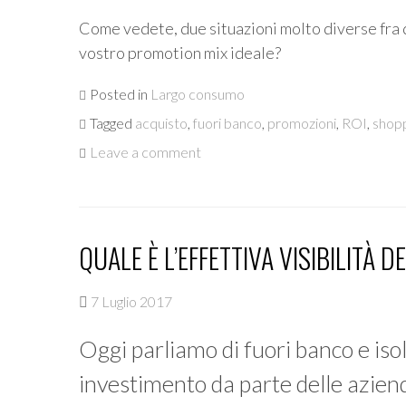
Come vedete, due situazioni molto diverse fra di
vostro promotion mix ideale?
Posted in
Largo consumo
Tagged
acquisto
,
fuori banco
,
promozioni
,
ROI
,
shop
Leave a comment
QUALE È L’EFFETTIVA VISIBILITÀ
7 Luglio 2017
Oggi parliamo di fuori banco e isol
investimento da parte delle aziende