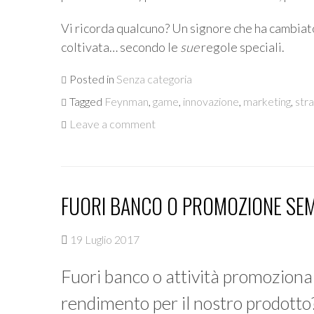
Vi ricorda qualcuno? Un signore che ha cambiato 
coltivata… secondo le
sue
regole speciali.
Posted in
Senza categoria
Tagged
Feynman
,
game
,
innovazione
,
marketing
,
stra
Leave a comment
FUORI BANCO O PROMOZIONE SE
19 Luglio 2017
Fuori banco o attività promozional
rendimento per il nostro prodotto