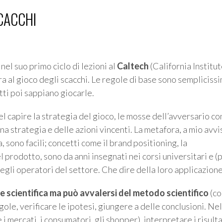
SCACCHI
 nel suo primo ciclo di lezioni al
Caltech
(California Institut
 al gioco degli scacchi. Le regole di base sono sempliciss
tti poi sappiano giocarle.
el capire la strategia del gioco, le mosse dell’avversario co
a strategia e delle azioni vincenti. La metafora, a mio avvis
a, sono facili; concetti come il brand positioning, la
 prodotto, sono da anni insegnati nei corsi universitari e (p
gli operatori del settore. Che dire della loro applicazion
e scientifica ma può avvalersi del metodo scientifico
(co
ole, verificare le ipotesi, giungere a delle conclusioni. Nel
i mercati, i consumatori, gli shopper), interpretare i risulta