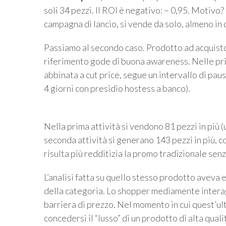
soli 34 pezzi. Il ROI è negativo: – 0,95. Motivo
campagna di lancio, si vende da solo, almeno in 
Passiamo al secondo caso. Prodotto ad acquisto 
riferimento gode di buona awareness. Nelle prim
abbinata a cut price, segue un intervallo di pausa
4 giorni con presidio hostess a banco).
Nella prima attività si vendono 81 pezzi in più (u
seconda attività si generano 143 pezzi in più, c
risulta più redditizia la promo tradizionale senz
L’analisi fatta su quello stesso prodotto aveva 
della categoria. Lo shopper mediamente interag
barriera di prezzo. Nel momento in cui quest’ult
concedersi il “lusso” di un prodotto di alta quali