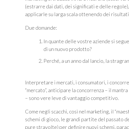
(estrarre dai dati, dei significati e delle regole)
applicarle su larga scala ottenendo dei risultati
Due domande:
In quante delle vostre aziende si segue 
di un nuovo prodotto?
Perché, a un anno dal lancio, la stragra
Interpretare i mercati, i consumatori, i concorr
“mercato”, anticipare la concorrenza – il mantra
– sono vere leve di vantaggio competitivo.
Come negli scacchi, così nel marketing, il “maes
schemi di gioco, le grandi partite del passato de
pure stravolte) per definire nuovi schemi, parad