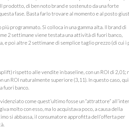
? Il prodotto, di ben noto brand e sostenuto da una forte
questa fase. Basta farlo trovare al momento e al posto gius
più programmato. Si colloca in una gamma alta. Il brand di
e 2 settimane viene testata una attività di fuori banco,
, e poi altre 2 settimane di semplice taglio prezzo (di cui i 
plift) rispetto alle vendite in baseline, con un ROI di 2,01; 
on un ROI naturalmente superiore (3,11). In questo caso, qui
a fuori banco.
evidenziato come quest’ultimo fosse un “attrattore” all’inte
iva molto con esso, ma lo acquistava poco, a causa della
imo si abbassa, il consumatore approfitta dell’offerta per
tà.