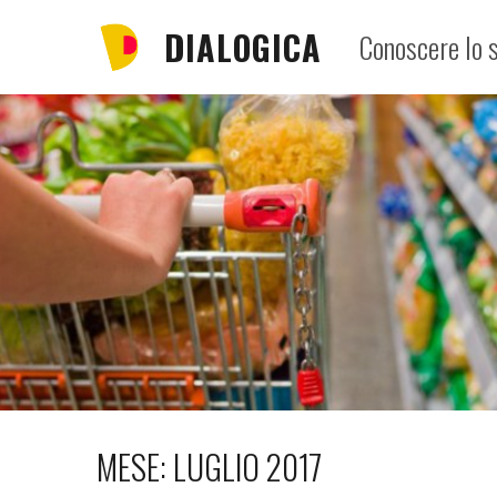
Skip
DIALOGICA
Conoscere lo s
to
content
MESE:
LUGLIO 2017