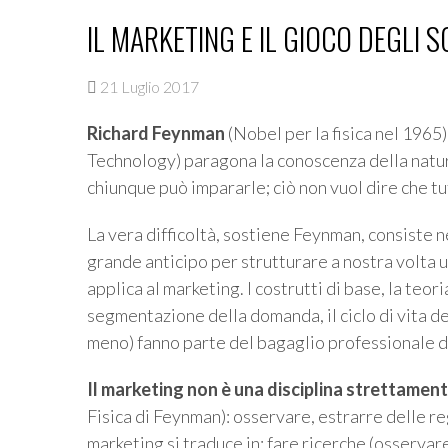
IL MARKETING E IL GIOCO DEGLI 
21 Luglio 2017
Richard Feynman
(Nobel per la fisica nel 1965)
Technology) paragona la conoscenza della natura
chiunque può impararle; ciò non vuol dire che tu
La vera difficoltà, sostiene Feynman, consiste n
grande anticipo per strutturare a nostra volta un
applica al marketing. I costrutti di base, la teori
segmentazione della domanda, il ciclo di vita del
meno) fanno parte del bagaglio professionale de
Il marketing non è una disciplina strettament
Fisica di Feynman): osservare, estrarre delle reg
marketing si traduce in: fare ricerche (osservare 