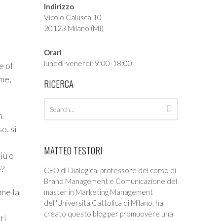
Indirizzo
Vicolo Calusca 10
20123 Milano (MI)
Orari
lunedì-venerdì: 9:00-18:00
e of
ime,
RICERCA
Search
Search
n
archives
o, si
MATTEO TESTORI
iù o
e?
CEO di Dialogica, professore del corso di
Brand Management e Comunicazione del
me la
master in Marketing Management
dell'Università Cattolica di Milano, ha
creato questo blog per promuovere una
ti