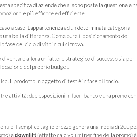
iesta specifica di aziende che si sono poste la questione e 
omozionale più efficace ed efficiente.
 caso a caso. L’appartenenza ad un determinata categoria
re una bella differenza. Come pure il posizionamento del
ase del ciclo di vita in cui si trova.
diventare allora un fattore strategico di successo sia per
llocazione del proprio budget.
so. Il prodotto in oggetto di test è in fase di lancio.
re attività: due esposizioni in fuori banco e una promo con
entre il semplice taglio prezzo genera una media di 200 pezz
romo) e
downlift
(effetto calo volumi per fine della promo) è