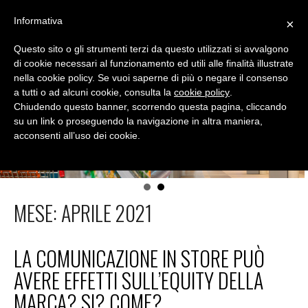
Skip
Informativa
×
to
MENU
content
Questo sito o gli strumenti terzi da questo utilizzati si avvalgono
DIALOGICA
di cookie necessari al funzionamento ed utili alle finalità illustrate
nella cookie policy. Se vuoi saperne di più o negare il consenso
Conoscere lo shopper per migliorare le vendite
a tutti o ad alcuni cookie, consulta la
cookie policy
.
Chiudendo questo banner, scorrendo questa pagina, cliccando
su un link o proseguendo la navigazione in altra maniera,
acconsenti all’uso dei cookie.
MESE:
APRILE 2021
LA COMUNICAZIONE IN STORE PUÒ
AVERE EFFETTI SULL’EQUITY DELLA
MARCA? SI? COME?