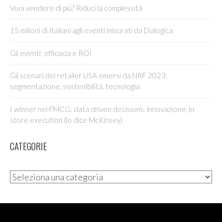
Vuoi vendere di più? Riduci la complessità
15 milioni di Italiani agli eventi misurati da Dialogica
Gli eventi: efficacia e ROI
Gli scenari dei retailer USA emersi da NRF 2023:
segmentazione, sostenibilità, tecnologia
I winner nei FMCG: data driven decisions, innovazione, in
store execution (lo dice McKinsey)
CATEGORIE
Categorie