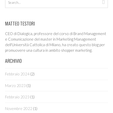
Sea
archives
MATTEO TESTORI
CEO di Dialogica, professore del corso di Brand Management
e Comunicazione del master in Marketing Management
dell'Università Cattolica di Milano, ha creato questo blog per
promuovere una cultura in ambito shopper marketing.
ARCHIVIO
Febbraio 2024
(2)
Marzo 2023
(1)
Febbraio 2023
(1)
Novembre 2022
(1)