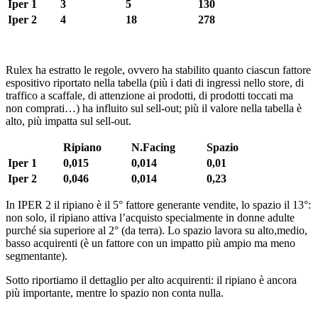
Iper 1
3
5
130
Iper 2
4
18
278
Rulex ha estratto le regole, ovvero ha stabilito quanto ciascun fattore
espositivo riportato nella tabella (più i dati di ingressi nello store, di
traffico a scaffale, di attenzione ai prodotti, di prodotti toccati ma
non comprati…) ha influito sul sell-out; più il valore nella tabella è
alto, più impatta sul sell-out.
Ripiano
N.Facing
Spazio
Iper 1
0,015
0,014
0,01
Iper 2
0,046
0,014
0,23
In IPER 2 il ripiano è il 5° fattore generante vendite, lo spazio il 13°:
non solo, il ripiano attiva l’acquisto specialmente in donne adulte
purché sia superiore al 2° (da terra). Lo spazio lavora su alto,medio,
basso acquirenti (è un fattore con un impatto più ampio ma meno
segmentante).
Sotto riportiamo il dettaglio per alto acquirenti: il ripiano è ancora
più importante, mentre lo spazio non conta nulla.