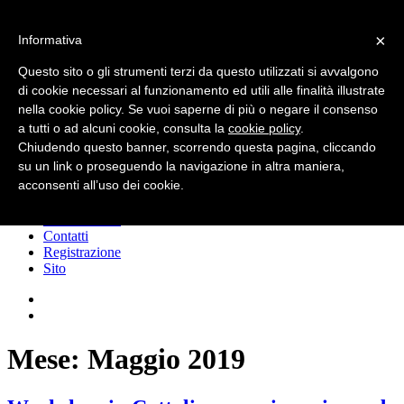
Skip
to
×
Informativa
content
Dialogica
Questo sito o gli strumenti terzi da questo utilizzati si avvalgono
di cookie necessari al funzionamento ed utili alle finalità illustrate
Conoscere lo shopper per migliorare le
nella cookie policy. Se vuoi saperne di più o negare il consenso
vendite
a tutti o ad alcuni cookie, consulta la
cookie policy
.
Chiudendo questo banner, scorrendo questa pagina, cliccando
su un link o proseguendo la navigazione in altra maniera,
Menu
acconsenti all’uso dei cookie.
Chi siamo
Pubblicazioni
Contatti
Registrazione
Sito
Mese:
Maggio 2019