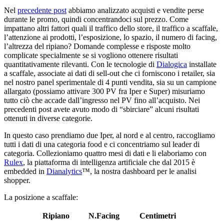
Nel
precedente post
abbiamo analizzato acquisti e vendite perse
durante le promo, quindi concentrandoci sul prezzo. Come
impattano altri fattori quali il traffico dello store, il traffico a scaffale,
l’attenzione ai prodotti, l’esposizione, lo spazio, il numero di facing,
l’altrezza del ripiano? Domande complesse e risposte molto
complicate specialmente se si vogliono ottenere risultati
quantitativamente rilevanti. Con le tecnologie di
Dialogica
installate
a scaffale, associate ai dati di sell-out che ci forniscono i retailer, sia
nel nostro panel sperimentale di 4 punti vendita, sia su un campione
allargato (possiamo attivare 300 PV fra Iper e Super) misuriamo
tutto ciò che accade dall’ingresso nel PV fino all’acquisto. Nei
precedenti post avete avuto modo di “sbirciare” alcuni risultati
ottenuti in diverse categorie.
In questo caso prendiamo due Iper, al nord e al centro, raccogliamo
tutti i dati di una categoria food e ci concentriamo sul leader di
categoria. Collezioniamo quattro mesi di dati e li elaboriamo con
Rulex
, la piattaforma di intelligenza artificiale che dal 2015 è
embedded in
Dianalytics
™, la nostra dashboard per le analisi
shopper.
La posizione a scaffale:
Ripiano
N.Facing
Centimetri