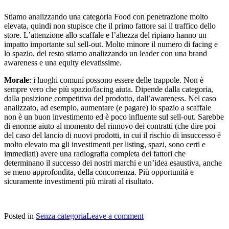
Stiamo analizzando una categoria Food con penetrazione molto
elevata, quindi non stupisce che il primo fattore sai il traffico dello
store. L’attenzione allo scaffale e l’altezza del ripiano hanno un
impatto importante sul sell-out. Molto minore il numero di facing e
lo spazio, del resto stiamo analizzando un leader con una brand
awareness e una equity elevatissime.
Morale
: i luoghi comuni possono essere delle trappole. Non è
sempre vero che più spazio/facing aiuta. Dipende dalla categoria,
dalla posizione competitiva del prodotto, dall’awareness. Nel caso
analizzato, ad esempio, aumentare (e pagare) lo spazio a scaffale
non è un buon investimento ed è poco influente sul sell-out. Sarebbe
di enorme aiuto al momento del rinnovo dei contratti (che dire poi
del caso del lancio di nuovi prodotti, in cui il rischio di insuccesso è
molto elevato ma gli investimenti per listing, spazi, sono certi e
immediati) avere una radiografia completa dei fattori che
determinano il successo dei nostri marchi e un’idea esaustiva, anche
se meno approfondita, della concorrenza. Più opportunità e
sicuramente investimenti più mirati al risultato.
Posted in
Senza categoria
Leave a comment