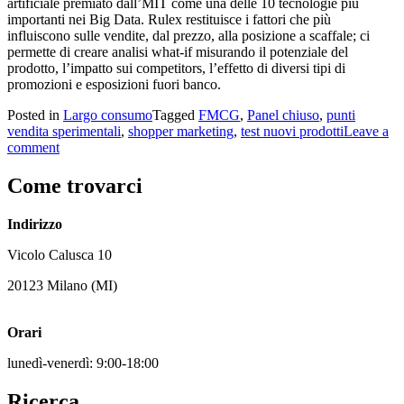
artificiale premiato dall’MIT come una delle 10 tecnologie più
importanti nei Big Data. Rulex restituisce i fattori che più
influiscono sulle vendite, dal prezzo, alla posizione a scaffale; ci
permette di creare analisi what-if misurando il potenziale del
prodotto, l’impatto sui competitors, l’effetto di diversi tipi di
promozioni e esposizioni fuori banco.
Posted in
Largo consumo
Tagged
FMCG
,
Panel chiuso
,
punti
vendita sperimentali
,
shopper marketing
,
test nuovi prodotti
Leave a
comment
Come trovarci
Indirizzo
Vicolo Calusca 10
20123 Milano (MI)
Orari
lunedì-venerdì: 9:00-18:00
Ricerca