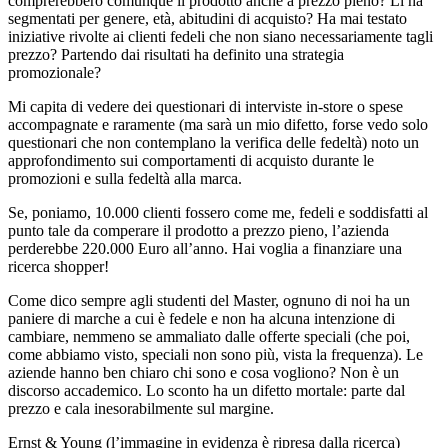
comprerebbero comunque il prodotto anche a prezzo pieno? Li ha
segmentati per genere, età, abitudini di acquisto? Ha mai testato
iniziative rivolte ai clienti fedeli che non siano necessariamente tagli
prezzo? Partendo dai risultati ha definito una strategia
promozionale?
Mi capita di vedere dei questionari di interviste in-store o spese
accompagnate e raramente (ma sarà un mio difetto, forse vedo solo
questionari che non contemplano la verifica delle fedeltà) noto un
approfondimento sui comportamenti di acquisto durante le
promozioni e sulla fedeltà alla marca.
Se, poniamo, 10.000 clienti fossero come me, fedeli e soddisfatti al
punto tale da comperare il prodotto a prezzo pieno, l’azienda
perderebbe 220.000 Euro all’anno. Hai voglia a finanziare una
ricerca shopper!
Come dico sempre agli studenti del Master, ognuno di noi ha un
paniere di marche a cui è fedele e non ha alcuna intenzione di
cambiare, nemmeno se ammaliato dalle offerte speciali (che poi,
come abbiamo visto, speciali non sono più, vista la frequenza). Le
aziende hanno ben chiaro chi sono e cosa vogliono? Non è un
discorso accademico. Lo sconto ha un difetto mortale: parte dal
prezzo e cala inesorabilmente sul margine.
Ernst & Young (l’immagine in evidenza è ripresa dalla ricerca)