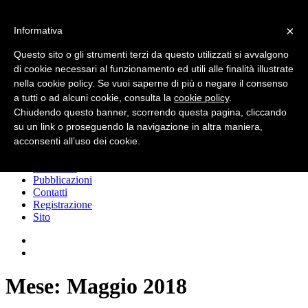
Skip to content
×
Informativa
Dialogica
Questo sito o gli strumenti terzi da questo utilizzati si avvalgono
di cookie necessari al funzionamento ed utili alle finalità illustrate
nella cookie policy. Se vuoi saperne di più o negare il consenso
Conoscere lo shopper per migliorare le
a tutti o ad alcuni cookie, consulta la
cookie policy
.
vendite
Chiudendo questo banner, scorrendo questa pagina, cliccando
su un link o proseguendo la navigazione in altra maniera,
acconsenti all’uso dei cookie.
Menu
Chi siamo
Pubblicazioni
Contatti
Registrazione
Sito
Mese:
Maggio 2018