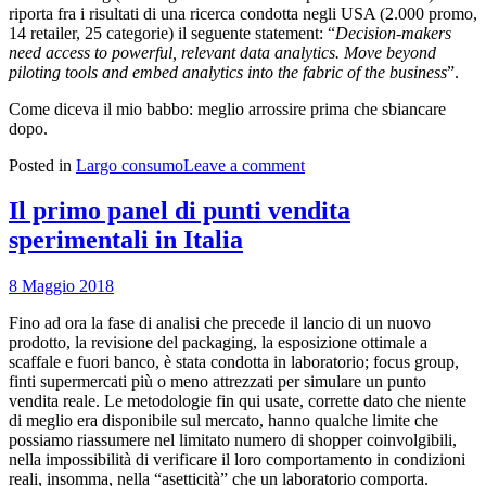
riporta fra i risultati di una ricerca condotta negli USA (2.000 promo,
14 retailer, 25 categorie) il seguente statement: “
Decision-makers
need access to powerful, relevant data analytics.
Move beyond
piloting tools and embed analytics into the fabric of the business
”.
Come diceva il mio babbo: meglio arrossire prima che sbiancare
dopo.
Posted in
Largo consumo
Leave a comment
Il primo panel di punti vendita
sperimentali in Italia
8 Maggio 2018
Fino ad ora la fase di analisi che precede il lancio di un nuovo
prodotto, la revisione del packaging, la esposizione ottimale a
scaffale e fuori banco, è stata condotta in laboratorio; focus group,
finti supermercati più o meno attrezzati per simulare un punto
vendita reale. Le metodologie fin qui usate, corrette dato che niente
di meglio era disponibile sul mercato, hanno qualche limite che
possiamo riassumere nel limitato numero di shopper coinvolgibili,
nella impossibilità di verificare il loro comportamento in condizioni
reali, insomma, nella “asetticità” che un laboratorio comporta.