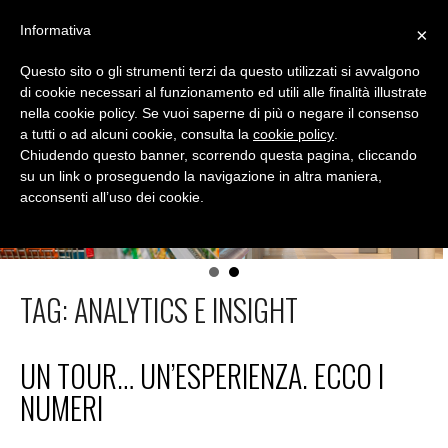
Skip
Informativa
×
to
MENU
content
Questo sito o gli strumenti terzi da questo utilizzati si avvalgono
DIALOGICA
di cookie necessari al funzionamento ed utili alle finalità illustrate
nella cookie policy. Se vuoi saperne di più o negare il consenso
Conoscere lo shopper per migliorare le vendite
a tutti o ad alcuni cookie, consulta la
cookie policy
.
Chiudendo questo banner, scorrendo questa pagina, cliccando
su un link o proseguendo la navigazione in altra maniera,
acconsenti all’uso dei cookie.
TAG:
ANALYTICS E INSIGHT
UN TOUR… UN’ESPERIENZA. ECCO I
NUMERI