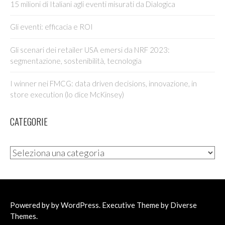
15 milioni di Italiani agli eventi misurati da Dialogica
Gli eventi: efficacia e ROI
Gli scenari dei retailer USA emersi da NRF 2023:
segmentazione, sostenibilità, tecnologia
I winner nei FMCG: data driven decisions, innovazione, in
store execution (lo dice McKinsey)
CATEGORIE
Categorie
Powered by by
WordPress
. Executive Theme by
Diverse
Themes
.