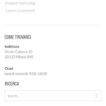
shopper marketing
Leave a comment
COME TROVARCI
Indirizzo
Vicolo Calusca 10
20123 Milano (MI)
Orari
lunedì-venerdì: 9:00-18:00
RICERCA
Search
Sea
archives