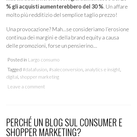
% gli acquisti aumenterebbero del 30 %
. Un affare
molto più redditizio del semplice taglio prezzo!
Una provocazione? Mah…se consideriamo l’erosione
continua dei margini e della brand equity a causa
delle promozioni, forse un pensierino…
Posted in
Largo consumo
Tagged
#datafusion
,
#saleconversion
,
analytics e insight
,
digital
,
shopper marketing
Leave a comment
PERCHÉ UN BLOG SUL CONSUMER E
SHOPPER MARKETING?