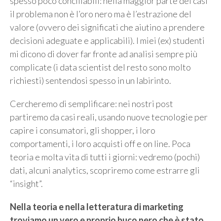
spesso poco conciliabili: nella maggior parte dei casi
il problema non è l’oro nero ma è l’estrazione del
valore (ovvero dei significati che aiutino a prendere
decisioni adeguate e applicabili). I miei (ex) studenti
mi dicono di dover far fronte ad analisi sempre più
complicate (i data scientist del resto sono molto
richiesti) sentendosi spesso in un labirinto.
Cercheremo di semplificare: nei nostri post
partiremo da casi reali, usando nuove tecnologie per
capire i consumatori, gli shopper, i loro
comportamenti, i loro acquisti off e on line. Poca
teoria e molta vita di tutti i giorni: vedremo (pochi)
dati, alcuni analytics, scopriremo come estrarre gli
“insight”.
Nella teoria e nella letteratura di marketing
troviamo un vero e proprio buco nero che è stato