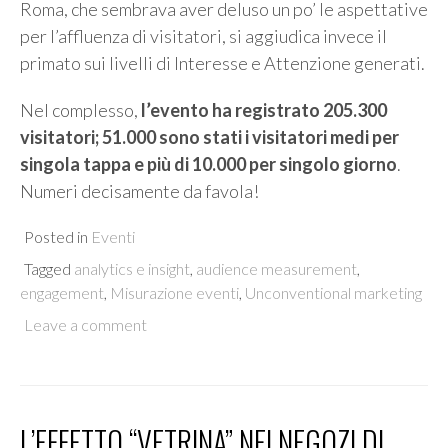
Roma, che sembrava aver deluso un po’ le aspettative
per l’affluenza di visitatori, si aggiudica invece il
primato sui livelli di Interesse e Attenzione generati.
Nel complesso,
l’evento ha registrato
205.300
visitatori; 51.000 sono stati i visitatori medi per
singola tappa e più di 10.000 per singolo giorno
.
Numeri decisamente da favola!
Posted in
Eventi
Tagged
analytics e insight
,
audience measurement
,
engagement
,
Misurazione eventi
,
Unconventional marketing
Leave a comment
L’EFFETTO “VETRINA” NEI NEGOZI DI