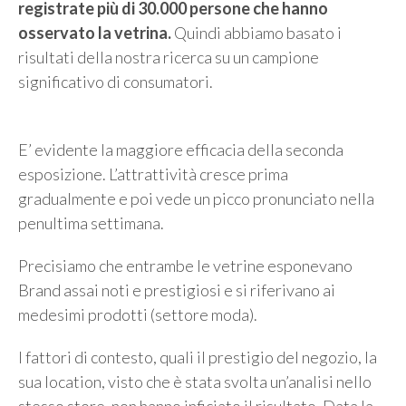
registrate più di 30.000 persone che hanno
osservato la vetrina.
Quindi abbiamo basato i
risultati della nostra ricerca su un campione
significativo di consumatori.
E’ evidente la maggiore efficacia della seconda
esposizione. L’attrattività cresce prima
gradualmente e poi vede un picco pronunciato nella
penultima settimana.
Precisiamo che entrambe le vetrine esponevano
Brand assai noti e prestigiosi e si riferivano ai
medesimi prodotti (settore moda).
I fattori di contesto, quali il prestigio del negozio, la
sua location, visto che è stata svolta un’analisi nello
stesso store, non hanno inficiato il risultato. Data la