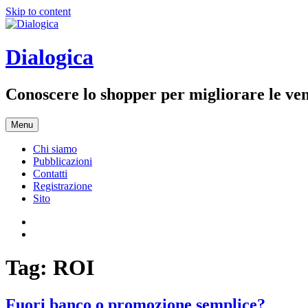
Skip to content
Dialogica
Conoscere lo shopper per migliorare le ve
Menu
Chi siamo
Pubblicazioni
Contatti
Registrazione
Sito
Tag:
ROI
Fuori banco o promozione semplice?