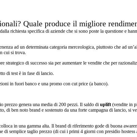
zionali? Quale produce il migliore rendimen
dalla richiesta specifica di aziende che si sono poste la questione e han
enenza ad un determinata categoria merceologica, piuttosto che ad un’al
n cui si trova.
ore strategico di successo sia per aumentare le vendite che per razionali
o di test è in fase di lancio.
izioni in fuori banco e una promo con cut price (a banco).
lio prezzo genera una media di 200 pezzi. Il saldo di
uplift
(vendite in p
tto, di ben noto brand e sostenuto da una forte campagna di lancio, si v
lloca in una gamma alta. Il brand di riferimento gode di buona awareness
ne di semplice taglio prezzo (di cui i primi 4 giorni con presidio hostess