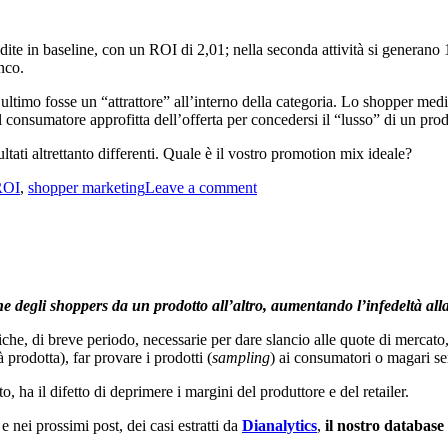
vendite in baseline, con un ROI di 2,01; nella seconda attività si generan
nco.
’ultimo fosse un “attrattore” all’interno della categoria. Lo shopper me
 consumatore approfitta dell’offerta per concedersi il “lusso” di un prodo
tati altrettanto differenti. Quale è il vostro promotion mix ideale?
ROI
,
shopper marketing
Leave a comment
ne degli shoppers da un prodotto all’altro, aumentando l’infedeltà alla
iche, di breve periodo, necessarie per dare slancio alle quote di mercato,
 prodotta), far provare i prodotti (
sampling
) ai consumatori o magari s
 ha il difetto di deprimere i margini del produttore e del retailer.
 nei prossimi post, dei casi estratti da
Dianalytics
,
il nostro database 