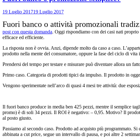
19 Luglio 2017
19 Luglio 2017
Fuori banco o attività promozionali tradi
post con questa domanda
. Oggi rispondiamo con dei casi nati proprio 
efficace ed efficiente.
La risposta non è ovvia. Anzi, dipende molto da caso a caso. L’appart
prodotto nella mente del consumatore, oppure la fase del ciclo di vita i
Prendersi del tempo per testare e misurare può diventare allora un fatt
Primo caso. Categoria di prodotti tipici da impulso. Il prodotto in oggett
Vengono sperimentate nell’arco di quasi 4 mesi tre attività: due espos
Il fuori banco produce in media ben 425 pezzi, mentre il semplice tag
promo) è di soli 34 pezzi. Il ROI è negativo: – 0,95. Motivo? Il prodo
al posto giusto.
Passiamo al secondo caso. Prodotto ad acquisto più programmato. Si co
abbinata a cut price, segue un intervallo di pausa, e poi altre 2 settima