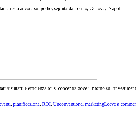
atania resta ancora sul podio, seguita da Torino, Genova, Napoli.
tti/risultati) e efficienza (ci si concentra dove il ritorno sull’investime
eventi
,
pianificazione
,
ROI
,
Unconventional marketing
Leave a commen