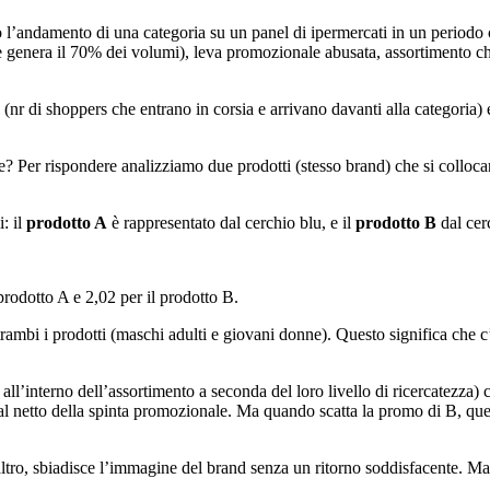
 l’andamento di una categoria su un panel di ipermercati in un periodo 
e genera il 70% dei volumi), leva promozionale abusata, assortimento ch
 (nr di shoppers che entrano in corsia e arrivano davanti alla categoria) e
e? Per rispondere analizziamo due prodotti (stesso brand) che si collo
i: il
prodotto A
è rappresentato dal cerchio blu, e il
prodotto B
dal cer
 prodotto A e 2,02 per il prodotto B.
rambi i prodotti (maschi adulti e giovani donne). Questo significa che c’
 all’interno dell’assortimento a seconda del loro livello di ricercatezza
l netto della spinta promozionale. Ma quando scatta la promo di B, quest’
ltro, sbiadisce l’immagine del brand senza un ritorno soddisfacente. Ma