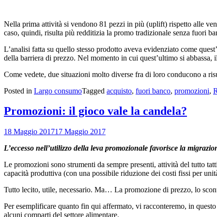
Nella prima attività si vendono 81 pezzi in più (uplift) rispetto alle 
caso, quindi, risulta più redditizia la promo tradizionale senza fuori ba
L’analisi fatta su quello stesso prodotto aveva evidenziato come quest
della barriera di prezzo. Nel momento in cui quest’ultimo si abbassa, il
Come vedete, due situazioni molto diverse fra di loro conducono a risul
Posted in
Largo consumo
Tagged
acquisto
,
fuori banco
,
promozioni
,
Promozioni: il gioco vale la candela?
18 Maggio 2017
17 Maggio 2017
L’eccesso nell’utilizzo della leva promozionale favorisce la migrazio
Le promozioni sono strumenti da sempre presenti, attività del tutto tatt
capacità produttiva (con una possibile riduzione dei costi fissi per unità
Tutto lecito, utile, necessario. Ma… La promozione di prezzo, lo sconto,
Per esemplificare quanto fin qui affermato, vi racconteremo, in questo e
alcuni comparti del settore alimentare.