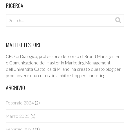
RICERCA
Search
Sea
archives
MATTEO TESTORI
CEO di Dialogica, professore del corso di Brand Management
e Comunicazione del master in Marketing Management
dell'Università Cattolica di Milano, ha creato questo blog per
promuovere una cultura in ambito shopper marketing.
ARCHIVIO
Febbraio 2024
(2)
Marzo 2023
(1)
Febbraio 2023
(1)