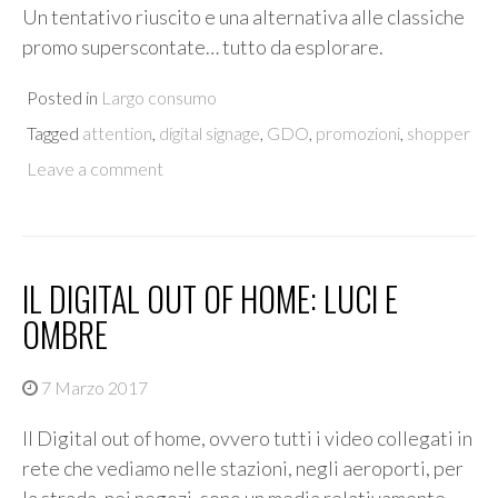
Un tentativo riuscito e una alternativa alle classiche
promo superscontate… tutto da esplorare.
Posted in
Largo consumo
Tagged
attention
,
digital signage
,
GDO
,
promozioni
,
shopper
Leave a comment
IL DIGITAL OUT OF HOME: LUCI E
OMBRE
7 Marzo 2017
Il Digital out of home, ovvero tutti i video collegati in
rete che vediamo nelle stazioni, negli aeroporti, per