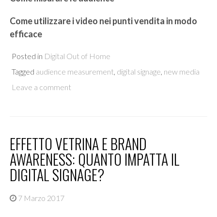
Come utilizzare i video nei punti vendita in modo
efficace
Posted in
Digital Out of Home
Tagged
audience measurement
,
digital signage
,
new media
Leave a comment
EFFETTO VETRINA E BRAND
AWARENESS: QUANTO IMPATTA IL
DIGITAL SIGNAGE?
7 Marzo 2017