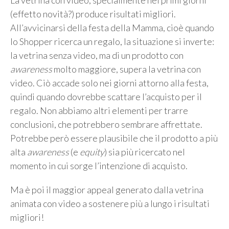
La vetrina con video, specialmente nei primi giorni
(effetto novità?) produce risultati migliori.
All’avvicinarsi della festa della Mamma, cioè quando
lo Shopper ricerca un regalo, la situazione si inverte:
la vetrina senza video, ma di un prodotto con
awareness
molto maggiore, supera la vetrina con
video. Ciò accade solo nei giorni attorno alla festa,
quindi quando dovrebbe scattare l’acquisto per il
regalo. Non abbiamo altri elementi per trarre
conclusioni, che potrebbero sembrare affrettate.
Potrebbe però essere plausibile che il prodotto a più
alta
awareness
(e
equity
) sia più ricercato nel
momento in cui sorge l’intenzione di acquisto.
Ma è poi il maggior appeal generato dalla vetrina
animata con video a sostenere più a lungo i risultati
migliori!