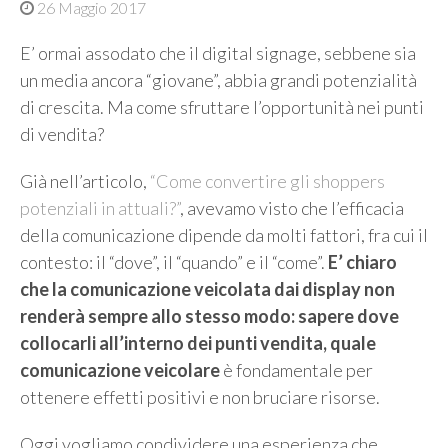
26 Maggio 2017
E’ ormai assodato che il digital signage, sebbene sia
un media ancora “giovane”, abbia grandi potenzialità
di crescita. Ma come sfruttare l’opportunità nei punti
di vendita?
Già nell’articolo,
“Come convertire gli shoppers
potenziali in attuali?”
, avevamo visto che l’efficacia
della comunicazione dipende da molti fattori, fra cui il
contesto: il “dove”, il “quando” e il “come”.
E’ chiaro
che la comunicazione veicolata dai display non
renderà sempre allo stesso modo:
sapere dove
collocarli all’interno dei punti vendita, quale
comunicazione veicolare
è fondamentale per
ottenere effetti positivi e non bruciare risorse.
Oggi vogliamo condividere una esperienza che