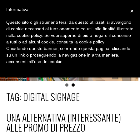
Skip
Informativa
×
to
MENU
content
Questo sito o gli strumenti terzi da questo utilizzati si avvalgono
DIALOGICA
di cookie necessari al funzionamento ed utili alle finalità illustrate
nella cookie policy. Se vuoi saperne di più o negare il consenso
Conoscere lo shopper per migliorare le vendite
a tutti o ad alcuni cookie, consulta la
cookie policy
.
Chiudendo questo banner, scorrendo questa pagina, cliccando
su un link o proseguendo la navigazione in altra maniera,
acconsenti all’uso dei cookie.
TAG:
DIGITAL SIGNAGE
UNA ALTERNATIVA (INTERESSANTE)
ALLE PROMO DI PREZZO