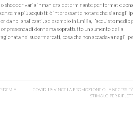
lo shopper varia in maniera determinante per format e zon
enze ma più acquisti: è interessante notare che sia negli Ip
uper da noi analizzati, ad esempio in Emilia, l’acquisto medio 
ior presenza di donne ma soprattutto un aumento della
ragionata nei supermercati, cosa che non accadeva negli Ipe
PIDEMIA-
COVID 19: VINCE LA PROMOZIONE O LA NECESSIT
STIMOLO PER RIFLET