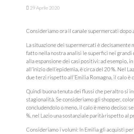
29 Aprile 2020
Consideriamo ora il canale supermercati dopo a
La situazione dei supermercati è decisamente m
fatto nella nostra analisi le superfici nei grand
alla espansione dei casi positivi: ad esempio, in
all’inizio dell’epidemia, è circa del 20 %. Nel La
due terzi rispetto all’Emilia Romagna, il calo è d
Quindi buona tenuta dei flussi che peraltro si in
stagionalità. Se consideriamo gli shopper, coloro
concludendolo o meno, il calo è meno deciso: se
%, nel Lazio una sostanziale parità rispetto al p
Consideriamo i volumi: In Emilia gli acquisti per