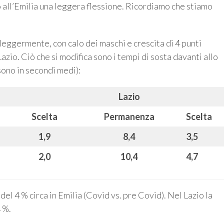
to all’Emilia una leggera flessione. Ricordiamo che stiamo
 leggermente, con calo dei maschi e crescita di 4 punti
azio. Ciò che si modifica sono i tempi di sosta davanti allo
 sono in secondi medi):
Lazio
Scelta
Permanenza
Scelta
1,9
8,4
3,5
2,0
10,4
4,7
del 4 % circa in Emilia (Covid vs. pre Covid). Nel Lazio la
 %.