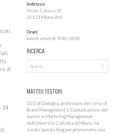
Indirizzo
Vicolo Calusca 10
20123 Milano (MI)
cati.
Orari
lunedì-venerdì: 9:00-18:00
o
RICERCA
lati
etto
Search
Search
ore di
archives
MATTEO TESTORI
,
CEO di Dialogica, professore del corso di
– 14
Brand Management e Comunicazione del
master in Marketing Management
dell'Università Cattolica di Milano, ha
o),
creato questo blog per promuovere una