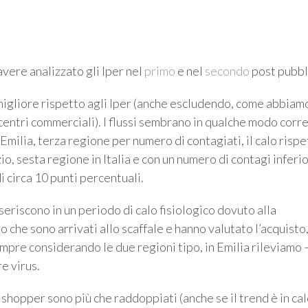
vere analizzato gli Iper nel
primo
e nel
secondo
post pubbli
igliore rispetto agli Iper (anche escludendo, come abbiam
i centri commerciali). I flussi sembrano in qualche modo corre
 Emilia, terza regione per numero di contagiati, il calo risp
zio, sesta regione in Italia e con un numero di contagi inferi
i circa 10 punti percentuali.
seriscono in un periodo di calo fisiologico dovuto alla
 che sono arrivati allo scaffale e hanno valutato l’acquisto
mpre considerando le due regioni tipo, in Emilia rileviamo 
re virus.
 shopper sono più che raddoppiati (anche se il trend è in cal