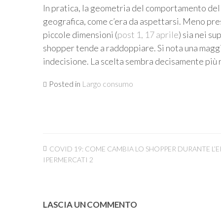
In pratica, la geometria del comportamento del
geografica, come c’era da aspettarsi. Meno pres
piccole dimensioni (
post 1, 17 aprile
) sia nei s
shopper tende a raddoppiare. Si nota una magg
indecisione. La scelta sembra decisamente più 
Posted in
Largo consumo
Navigazione
COVID 19: COME CAMBIA LO SHOPPER DURANTE L’E
articoli
IPERMERCATI 2
LASCIA UN COMMENTO