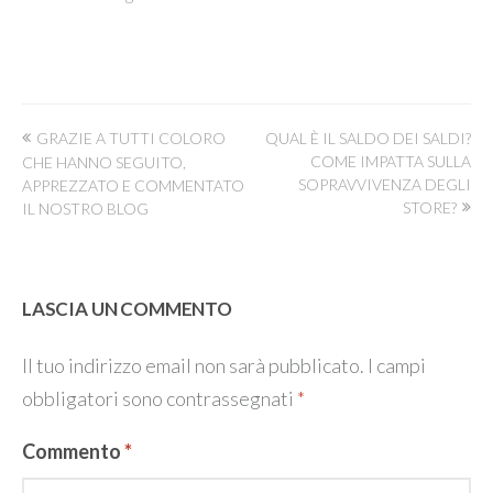
Navigazione
GRAZIE A TUTTI COLORO
QUAL È IL SALDO DEI SALDI?
articoli
COME IMPATTA SULLA
CHE HANNO SEGUITO,
SOPRAVVIVENZA DEGLI
APPREZZATO E COMMENTATO
STORE?
IL NOSTRO BLOG
LASCIA UN COMMENTO
Il tuo indirizzo email non sarà pubblicato.
I campi
obbligatori sono contrassegnati
*
Commento
*