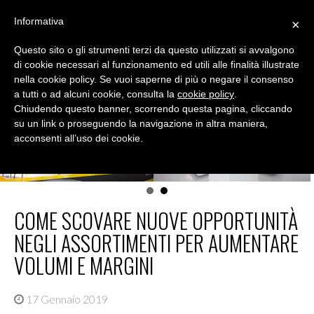
Skip
Informativa
×
to
MENU
content
Questo sito o gli strumenti terzi da questo utilizzati si avvalgono
DIALOGICA
di cookie necessari al funzionamento ed utili alle finalità illustrate
nella cookie policy. Se vuoi saperne di più o negare il consenso
Conoscere lo shopper per migliorare le vendite
a tutti o ad alcuni cookie, consulta la
cookie policy
.
Chiudendo questo banner, scorrendo questa pagina, cliccando
su un link o proseguendo la navigazione in altra maniera,
acconsenti all’uso dei cookie.
COME SCOVARE NUOVE OPPORTUNITÀ
NEGLI ASSORTIMENTI PER AUMENTARE
VOLUMI E MARGINI
17 Gennaio 2019