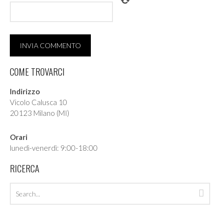
COME TROVARCI
Indirizzo
Vicolo Calusca 10
20123 Milano (MI)
Orari
lunedì-venerdì: 9:00-18:00
RICERCA
Search
Sea
archives