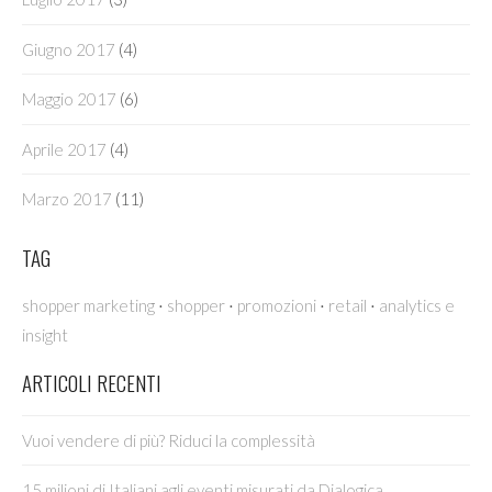
Giugno 2017
(4)
Maggio 2017
(6)
Aprile 2017
(4)
Marzo 2017
(11)
TAG
·
·
·
·
shopper marketing
shopper
promozioni
retail
analytics e
insight
ARTICOLI RECENTI
Vuoi vendere di più? Riduci la complessità
15 milioni di Italiani agli eventi misurati da Dialogica