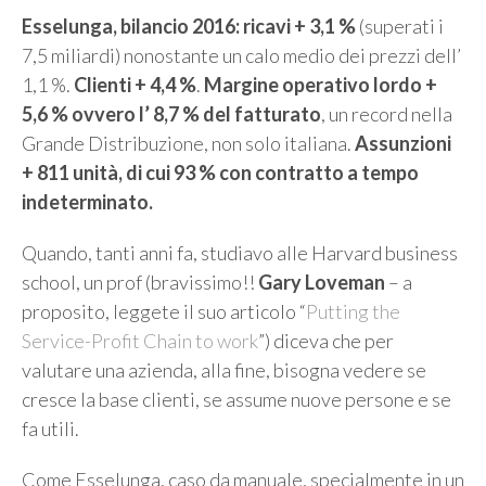
Esselunga, bilancio 2016:
ricavi + 3,1 %
(superati i
7,5 miliardi) nonostante un calo medio dei prezzi dell’
1,1 %.
Clienti + 4,4 %
.
Margine operativo lordo +
5,6 %
ovvero l’ 8,7 % del fatturato
, un record nella
Grande Distribuzione, non solo italiana.
Assunzioni
+ 811 unità, di cui 93 % con contratto a tempo
indeterminato.
Quando, tanti anni fa, studiavo alle Harvard business
school, un prof (bravissimo!!
Gary Loveman
– a
proposito, leggete il suo articolo “
Putting the
Service-Profit Chain to work
”) diceva che per
valutare una azienda, alla fine, bisogna vedere se
cresce la base clienti, se assume nuove persone e se
fa utili.
Come Esselunga, caso da manuale, specialmente in un