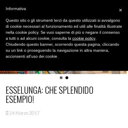
Skip
Informativa
×
to
MENU
content
Questo sito o gli strumenti terzi da questo utilizzati si avvalgono
DIALOGICA
di cookie necessari al funzionamento ed utili alle finalità illustrate
nella cookie policy. Se vuoi saperne di più o negare il consenso
Conoscere lo shopper per migliorare le vendite
a tutti o ad alcuni cookie, consulta la
cookie policy
.
Chiudendo questo banner, scorrendo questa pagina, cliccando
su un link o proseguendo la navigazione in altra maniera,
acconsenti all’uso dei cookie.
ESSELUNGA: CHE SPLENDIDO
ESEMPIO!
24 Marzo 2017