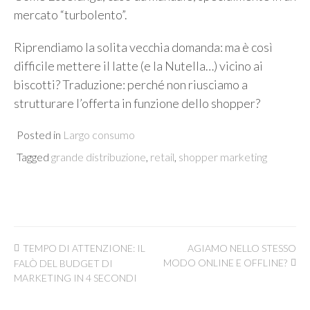
mercato “turbolento”.
Riprendiamo la solita vecchia domanda: ma è così
difficile mettere il latte (e la Nutella…) vicino ai
biscotti? Traduzione: perché non riusciamo a
strutturare l’offerta in funzione dello shopper?
Posted in
Largo consumo
Tagged
grande distribuzione
,
retail
,
shopper marketing
Navigazione
TEMPO DI ATTENZIONE: IL
AGIAMO NELLO STESSO
articoli
MODO ONLINE E OFFLINE?
FALÒ DEL BUDGET DI
MARKETING IN 4 SECONDI