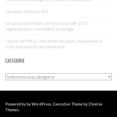
Gli eventi: efficacia e ROI
Gli scenari dei retailer USA emersi da NRF 2023:
segmentazione, sostenibilità, tecnologia
I winner nei FMCG: data driven decisions, innovazione, in
store execution (lo dice McKinsey)
CATEGORIE
Categorie
Powered by by
WordPress
. Executive Theme by
Diverse
Themes
.