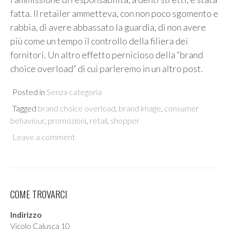
fatta. Il retailer ammetteva, con non poco sgomento e
rabbia, di avere abbassato la guardia, di non avere
più come un tempo il controllo della filiera dei
fornitori. Un altro effetto pernicioso della “brand
choice overload” di cui parleremo in un altro post.
Posted in
Senza categoria
Tagged
brand choice overload
,
brand image
,
consumer
behaviour
,
promozioni
,
retail
,
shopper
Leave a comment
COME TROVARCI
Indirizzo
Vicolo Calusca 10