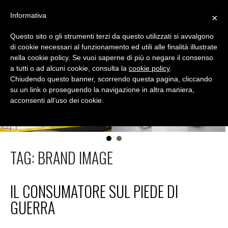
Skip
Informativa
×
to
MENU
content
Questo sito o gli strumenti terzi da questo utilizzati si avvalgono
DIALOGICA
di cookie necessari al funzionamento ed utili alle finalità illustrate
nella cookie policy. Se vuoi saperne di più o negare il consenso
Conoscere lo shopper per migliorare le vendite
a tutti o ad alcuni cookie, consulta la
cookie policy
.
Chiudendo questo banner, scorrendo questa pagina, cliccando
su un link o proseguendo la navigazione in altra maniera,
acconsenti all’uso dei cookie.
TAG:
BRAND IMAGE
IL CONSUMATORE SUL PIEDE DI
GUERRA