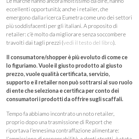
Le marche hanno ancora moltissimo da dire, hanno
eccellenti opportunità; anche i retailer, che
emergono dalla ricerca Eumetra come uno dei settori
più soddisfacenti per gli italiani. A proposito di
retailer: c’è molto da migliorare senza soccombere
travolti dai tagli prezzi (
vedi il testo del libro
).
Il consumatore/shopper è più evoluto di come ce
lo figuriamo. Vuole il giusto prodotto al giusto
prezzo, vuole qualità certificata, servizio,
supporto e il retailer non può sottrarsi al suo ruolo
di ente che seleziona e certifica per conto dei
consumatori i prodotti da offrire sugli scaffali.
Tempo fa abbiamo incontrato un noto retailer,
proprio dopo una trasmissione di Report che
riportava l’ennesima contraffazione alimentare:
l’ammissione di responsabilità, a denti stretti, è stata